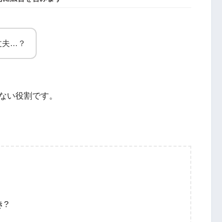
丈夫…？
ない役割です。
き?