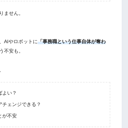
りません。
、AIやロボットに
「事務職という仕事自体が奪わ
う不安も。
、
ばよい？
アチェンジできる？
とが不安