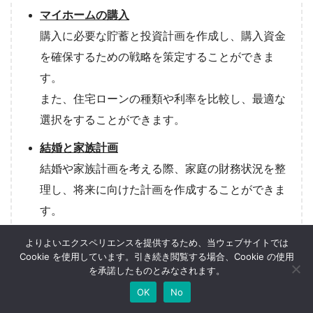
マイホームの購入
購入に必要な貯蓄と投資計画を作成し、購入資金
を確保するための戦略を策定することができま
す。
また、住宅ローンの種類や利率を比較し、最適な
選択をすることができます。
結婚と家族計画
結婚や家族計画を考える際、家庭の財務状況を整
理し、将来に向けた計画を作成することができま
す。
これには、共有の財務目標の設定、予算作成、保
よりよいエクスペリエンスを提供するため、当ウェブサイトでは
険の選択、子供の教育費の計画なども含まれま
Cookie を使用しています。引き続き閲覧する場合、Cookie の使用
を承諾したものとみなされます。
す。
OK
No
運営者情報
お問い合わせ
免責事項
掲載メディア一覧
SDGsへの取り組み